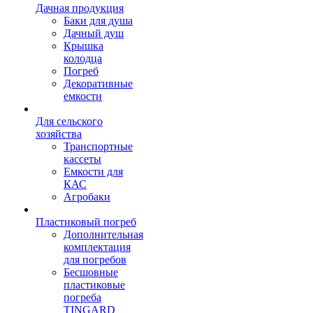
Дачная продукция
Баки для душа
Дачный душ
Крышка
колодца
Погреб
Декоративные
емкости
Для сельского
хозяйства
Транспортные
кассеты
Емкости для
КАС
Агробаки
Пластиковый погреб
Дополнительная
комплектация
для погребов
Бесшовные
пластиковые
погреба
TINGARD