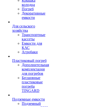
Крышка
колодца
Погреб
Декоративные
емкости
Для сельского
хозяйства
Транспортные
кассеты
Емкости для
КАС
Агробаки
Пластиковый погреб
Дополнительная
комплектация
для погребов
Бесшовные
пластиковые
погреба
TINGARD
Подземные емкости
Подземный