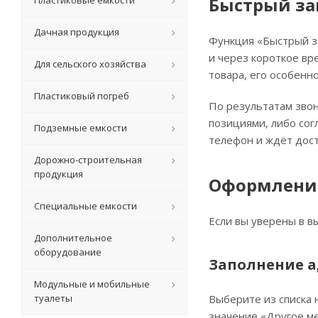
Быстрый за
Пластиковые емкости
Дачная продукция
Функция «Быстрый за
и через короткое вр
Для сельского хозяйства
товара, его особенно
Пластиковый погреб
По результатам звон
позициями, либо сог
Подземные емкости
телефон и ждёт дост
Дорожно-строительная
продукция
Оформление
Специальные емкости
Если вы уверены в в
Дополнительное
оборудование
Заполнение а
Модульные и мобильные
туалеты
Выберите из списка 
значение «Другое ме