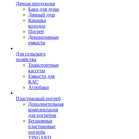
Дачная продукция
Баки для душа
Дачный душ
Крышка
колодца
Погреб
Декоративные
емкости
Для сельского
хозяйства
Транспортные
кассеты
Емкости для
КАС
Агробаки
Пластиковый погреб
Дополнительная
комплектация
для погребов
Бесшовные
пластиковые
погреба
TINGARD