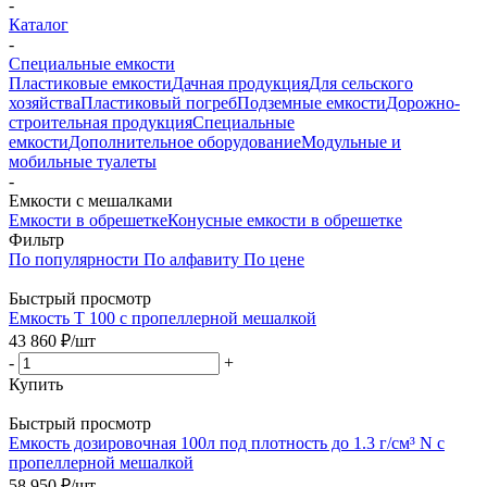
-
Каталог
-
Специальные емкости
Пластиковые емкости
Дачная продукция
Для сельского
хозяйства
Пластиковый погреб
Подземные емкости
Дорожно-
строительная продукция
Специальные
емкости
Дополнительное оборудование
Модульные и
мобильные туалеты
-
Емкости с мешалками
Емкости в обрешетке
Конусные емкости в обрешетке
Фильтр
По популярности
По алфавиту
По цене
Быстрый просмотр
Емкость T 100 c пропеллерной мешалкой
43 860
₽
/шт
-
+
Купить
Быстрый просмотр
Емкость дозировочная 100л под плотность до 1.3 г/см³ N с
пропеллерной мешалкой
58 950
₽
/шт