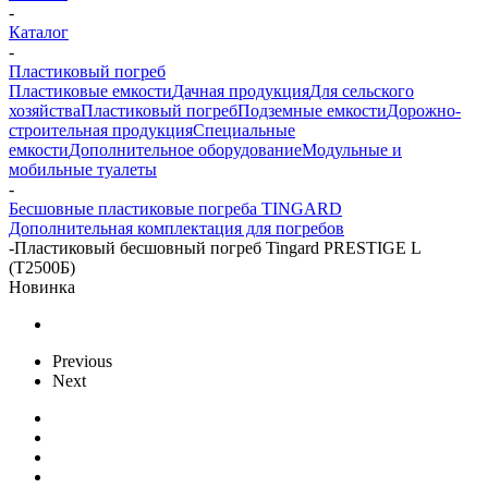
-
Каталог
-
Пластиковый погреб
Пластиковые емкости
Дачная продукция
Для сельского
хозяйства
Пластиковый погреб
Подземные емкости
Дорожно-
строительная продукция
Специальные
емкости
Дополнительное оборудование
Модульные и
мобильные туалеты
-
Бесшовные пластиковые погреба TINGARD
Дополнительная комплектация для погребов
-
Пластиковый бесшовный погреб Tingard PRESTIGE L
(Т2500Б)
Новинка
Previous
Next