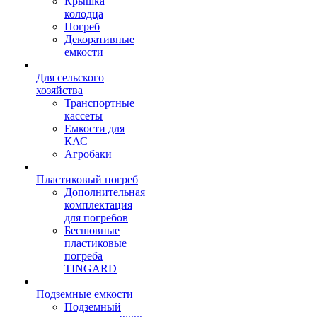
Крышка
колодца
Погреб
Декоративные
емкости
Для сельского
хозяйства
Транспортные
кассеты
Емкости для
КАС
Агробаки
Пластиковый погреб
Дополнительная
комплектация
для погребов
Бесшовные
пластиковые
погреба
TINGARD
Подземные емкости
Подземный