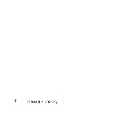
Емкость T 2000 литров в обрешетке
94 330
₽
/шт
Назад к списку