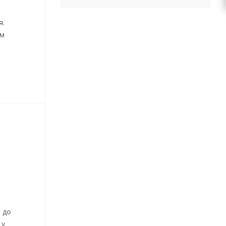
я.
ем
 до
 у