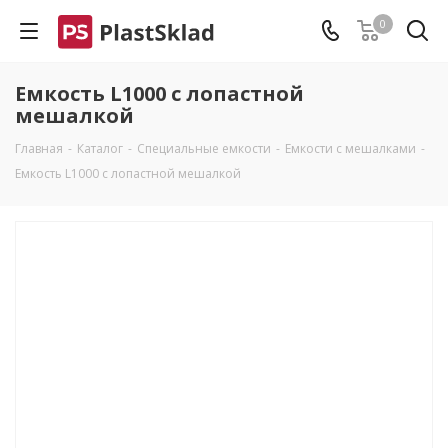
0
Емкость L1000 с лопастной
мешалкой
Главная
-
Каталог
-
Специальные емкости
-
Емкости с мешалками
-
Емкость L1000 с лопастной мешалкой