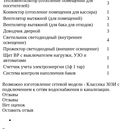
Тепловентилятор (отопление помещений для
3
посетителей)
Конвектор (отопление помещения для кассира)
1
Вентелятор вытяжной (для помещений)
3
Вентилятор вытяжной (для бака для отходов)
1
Доводчик дверной
3
Светильник светодиодный (внутреннее
4
освещение)
Прожектор светодиодный (внешнее освещение)
1
Щит ВР с выключателем нагрузки, УЗО и
1
автоматами
Счетчик учета электроэнергии (1ф 1 тар)
1
Система контроля наполнения баков
1
Возможно изготовление сетевой модели - Классика 303И с
подключением к сетям водоснабжения и канализации.
Отзывы
Отзывы
Нет оценок
Оставить отзыв