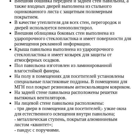
Внешняя обшивка передней и задней стен павильона, а
также входных дверей выполнена из стального
оцинкованного листа с защитным полимерным
покрытием.
В качестве утеплителя для всех стен, перегородок и
дверей используется пенополистирол.
Внешняя облицовка боковых стен выполнена из
ударопрочного стеклопластика и имеет поверхности для
размещения рекламной информации.
Крыша павильона выполнена из ударопрочного
стеклопластика и имеет козырек для защиты от
атмосферных осадков.
Пол павильона изготовлен из ламинированной
влагостойкой фанеры.
На полу в помещениях для посетителей установлены
специальные пластиковые поддоны. В помещении для
МГН пол покрыт резиновым антискользящим ковриком.
На задней стене павильона расположены решетки
вытяжных вентиляторов.
На лицевой стене павильона расположены:
- три двери в помещения для посетителей;- узкие окна
для естественного освещения внутри павильона;
- металлическая ступень, покрытая алюминиевым
листом «квинтет»;
- пандус с поручнями.