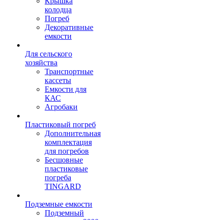
Крышка
колодца
Погреб
Декоративные
емкости
Для сельского
хозяйства
Транспортные
кассеты
Емкости для
КАС
Агробаки
Пластиковый погреб
Дополнительная
комплектация
для погребов
Бесшовные
пластиковые
погреба
TINGARD
Подземные емкости
Подземный