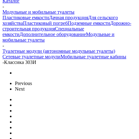
Каталог
-
Модульные и мобильные туалеты
Пластиковые емкости
Дачная продукция
Для сельского
хозяйства
Пластиковый погреб
Подземные емкости
Дорожно-
строительная продукция
Специальные
емкости
Дополнительное оборудование
Модульные и
мобильные туалеты
-
Туалетные модули (автономные модульные туалеты)
Сетевые туалетные модули
Мобильные туалетные кабины
-
Классика 303И
Previous
Next