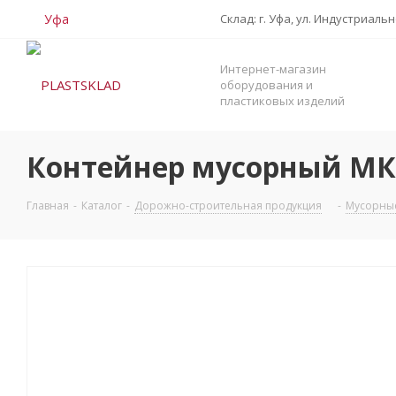
Уфа
Склад: г. Уфа, ул. Индустриаль
Интернет-магазин
оборудования и
пластиковых изделий
Контейнер мусорный МК
Главная
-
Каталог
-
Дорожно-строительная продукция
-
Мусорны