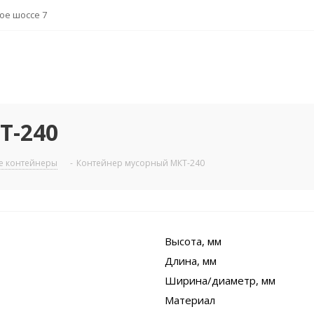
ное шоссе 7
Т-240
е контейнеры
-
Контейнер мусорный МКТ-240
Высота, мм
Длина, мм
Ширина/диаметр, мм
Материал