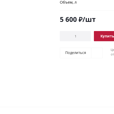
Объем, л
5 600
₽
/шт
Купит
Ц
Поделиться
о