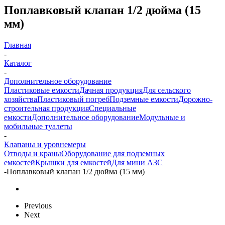
Поплавковый клапан 1/2 дюйма (15
мм)
Главная
-
Каталог
-
Дополнительное оборудование
Пластиковые емкости
Дачная продукция
Для сельского
хозяйства
Пластиковый погреб
Подземные емкости
Дорожно-
строительная продукция
Специальные
емкости
Дополнительное оборудование
Модульные и
мобильные туалеты
-
Клапаны и уровнемеры
Отводы и краны
Оборудование для подземных
емкостей
Крышки для емкостей
Для мини АЗС
-
Поплавковый клапан 1/2 дюйма (15 мм)
Previous
Next