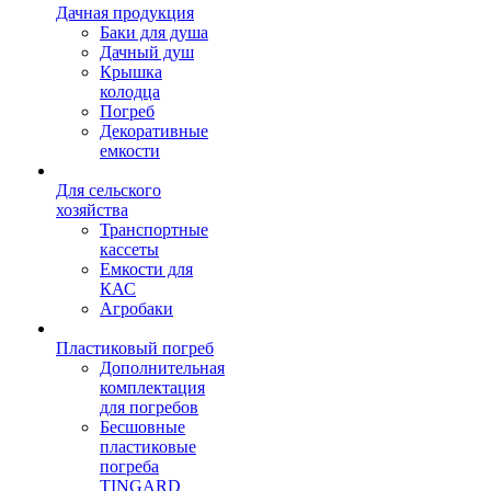
Дачная продукция
Баки для душа
Дачный душ
Крышка
колодца
Погреб
Декоративные
емкости
Для сельского
хозяйства
Транспортные
кассеты
Емкости для
КАС
Агробаки
Пластиковый погреб
Дополнительная
комплектация
для погребов
Бесшовные
пластиковые
погреба
TINGARD