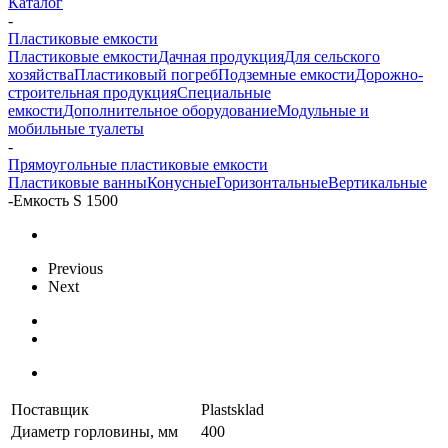
Каталог
-
Пластиковые емкости
Пластиковые емкости
Дачная продукция
Для сельского
хозяйства
Пластиковый погреб
Подземные емкости
Дорожно-
строительная продукция
Специальные
емкости
Дополнительное оборудование
Модульные и
мобильные туалеты
-
Прямоугольные пластиковые емкости
Пластиковые ванны
Конусные
Горизонтальные
Вертикальные
-
Емкость S 1500
Previous
Next
Поставщик
Plastsklad
Диаметр горловины, мм
400