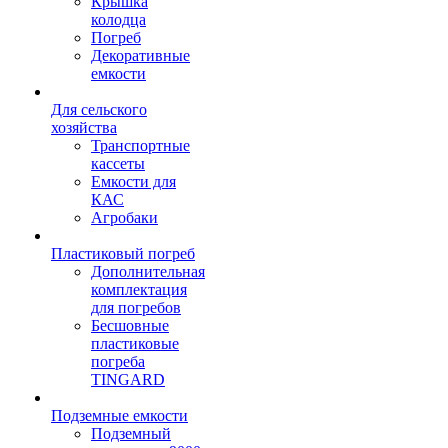
Крышка
колодца
Погреб
Декоративные
емкости
Для сельского
хозяйства
Транспортные
кассеты
Емкости для
КАС
Агробаки
Пластиковый погреб
Дополнительная
комплектация
для погребов
Бесшовные
пластиковые
погреба
TINGARD
Подземные емкости
Подземный