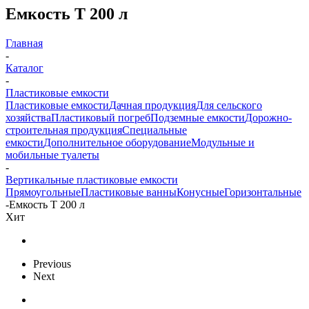
Емкость T 200 л
Главная
-
Каталог
-
Пластиковые емкости
Пластиковые емкости
Дачная продукция
Для сельского
хозяйства
Пластиковый погреб
Подземные емкости
Дорожно-
строительная продукция
Специальные
емкости
Дополнительное оборудование
Модульные и
мобильные туалеты
-
Вертикальные пластиковые емкости
Прямоугольные
Пластиковые ванны
Конусные
Горизонтальные
-
Емкость T 200 л
Хит
Previous
Next