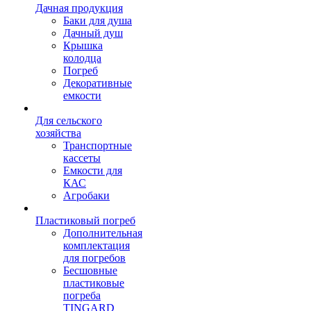
Дачная продукция
Баки для душа
Дачный душ
Крышка
колодца
Погреб
Декоративные
емкости
Для сельского
хозяйства
Транспортные
кассеты
Емкости для
КАС
Агробаки
Пластиковый погреб
Дополнительная
комплектация
для погребов
Бесшовные
пластиковые
погреба
TINGARD